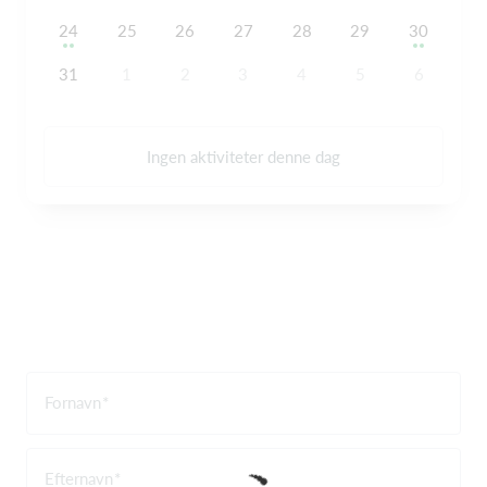
24
25
26
27
28
29
30
31
1
2
3
4
5
6
Ingen aktiviteter denne dag
Fornavn
Efternavn